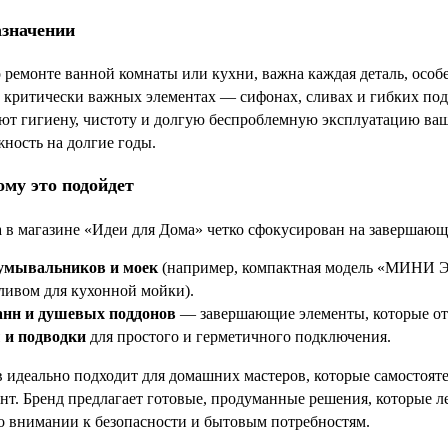
азначении
 о ремонте ванной комнаты или кухни, важна каждая деталь, осо
о критически важных элементах — сифонах, сливах и гибких под
ют гигиену, чистоту и долгую беспроблемную эксплуатацию в
жность на долгие годы.
ому это подойдет
 в магазине «Идеи для Дома» четко сфокусирован на завершающ
умывальников и моек
(например, компактная модель «МИНИ Э
ливом для кухонной мойки).
анн и душевых поддонов
— завершающие элементы, которые от
 и подводки
для простого и герметичного подключения.
в идеально подходит для домашних мастеров, которые самостояте
нт. Бренд предлагает готовые, продуманные решения, которые л
о внимании к безопасности и бытовым потребностям.