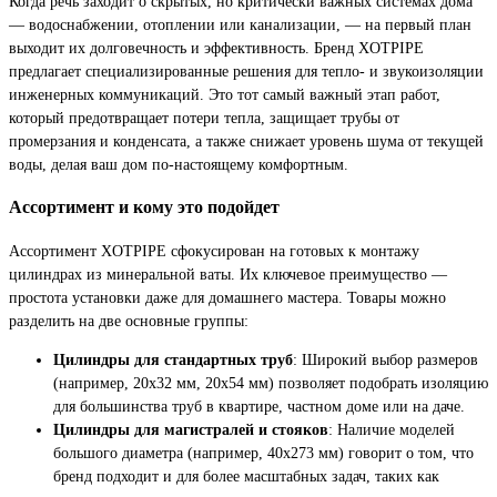
Когда речь заходит о скрытых, но критически важных системах дома
— водоснабжении, отоплении или канализации, — на первый план
выходит их долговечность и эффективность. Бренд XOTPIPE
предлагает специализированные решения для тепло- и звукоизоляции
инженерных коммуникаций. Это тот самый важный этап работ,
который предотвращает потери тепла, защищает трубы от
промерзания и конденсата, а также снижает уровень шума от текущей
воды, делая ваш дом по-настоящему комфортным.
Ассортимент и кому это подойдет
Ассортимент XOTPIPE сфокусирован на готовых к монтажу
цилиндрах из минеральной ваты. Их ключевое преимущество —
простота установки даже для домашнего мастера. Товары можно
разделить на две основные группы:
Цилиндры для стандартных труб
: Широкий выбор размеров
(например, 20x32 мм, 20x54 мм) позволяет подобрать изоляцию
для большинства труб в квартире, частном доме или на даче.
Цилиндры для магистралей и стояков
: Наличие моделей
большого диаметра (например, 40x273 мм) говорит о том, что
бренд подходит и для более масштабных задач, таких как