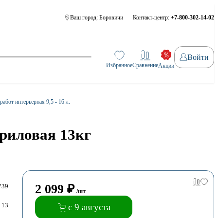
Ваш город:
Боровичи
Контакт-центр:
+7-800-302-14-02
Войти
Избранное
Сравнение
Акции
абот интерьерная 9,5 - 16 л.
риловая 13кг
2 099
₽
739
/шт
13
с 9 августа