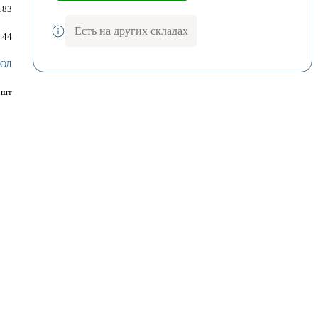
183
Есть на других складах
44
ЕОЛ
шт