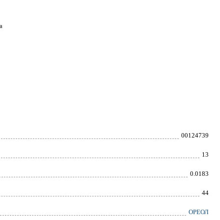
а
00124739
13
0.0183
44
ОРЕОЛ