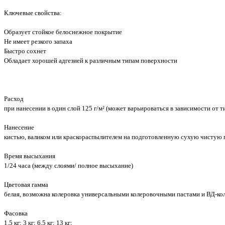
Ключевые свойства:
Образует стойкое белоснежное покрытие
Не имеет резкого запаха
Быстро сохнет
Обладает хорошей адгезией к различным типам поверхности
Расход
при нанесении в один слой 125 г/м² (может варьироваться в зависимости от 
Нанесение
кистью, валиком или краскораспылителем на подготовленную сухую чистую 
Время высыхания
1/24 часа (между слоями/ полное высыхание)
Цветовая гамма
белая, возможна колеровка универсальными колеровочными пастами и ВД-ко
Фасовка
1,5 кг; 3 кг; 6,5 кг; 13 кг;