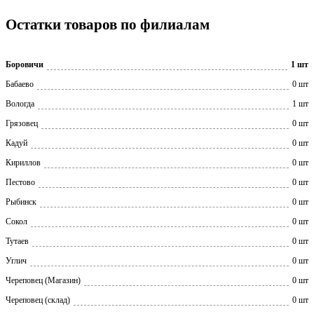
Остатки товаров по филиалам
Боровичи
1 шт
Бабаево
0 шт
Вологда
1 шт
Грязовец
0 шт
Кадуй
0 шт
Кириллов
0 шт
Пестово
0 шт
Рыбинск
0 шт
Сокол
0 шт
Тутаев
0 шт
Углич
0 шт
Череповец (Магазин)
0 шт
Череповец (склад)
0 шт