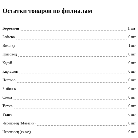
Остатки товаров по филиалам
Боровичи
1 шт
Бабаево
0 шт
Вологда
1 шт
Грязовец
0 шт
Кадуй
0 шт
Кириллов
0 шт
Пестово
0 шт
Рыбинск
0 шт
Сокол
0 шт
Тутаев
0 шт
Углич
0 шт
Череповец (Магазин)
0 шт
Череповец (склад)
0 шт