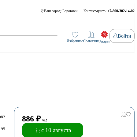
Ваш город:
Боровичи
Контакт-центр:
+7-800-302-14-02
Войти
Избранное
Сравнение
Акции
886
₽
082
/м2
.95
с 10 августа