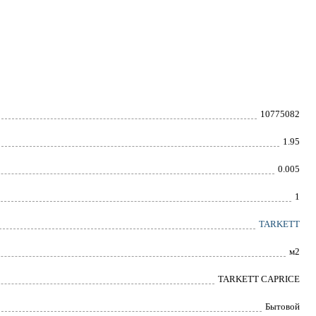
10775082
1.95
0.005
1
TARKETT
м2
TARKETT CAPRICE
Бытовой