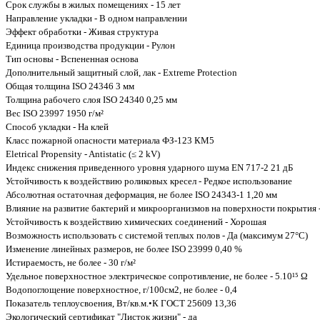
Срок службы в жилых помещениях - 15 лет
Направление укладки - В одном направлении
Эффект обработки - Живая структура
Единица производства продукции - Рулон
Тип основы - Вспененная основа
Дополнительный защитный слой, лак - Extreme Protection
Общая толщина ISO 24346 3 мм
Толщина рабочего слоя ISO 24340 0,25 мм
Вес ISO 23997 1950 г/м²
Способ укладки - На клей
Класс пожарной опасности материала ФЗ-123 КМ5
Eletrical Propensity - Antistatic (≤ 2 kV)
Индекс снижения приведенного уровня ударного шума EN 717-2 21 дБ
Устойчивость к воздействию роликовых кресел - Редкое использование
Абсолютная остаточная деформация, не более ISO 24343-1 1,20 мм
Влияние на развитие бактерий и микроорганизмов на поверхности покрытия 
Устойчивость к воздействию химических соединений - Хорошая
Возможность использовать с системой теплых полов - Да (максимум 27°C)
Изменение линейных размеров, не более ISO 23999 0,40 %
Истираемость, не более - 30 г/м²
Удельное поверхностное электрическое cопротивление, не более - 5.10¹⁵ Ω
Водопоглощение поверхностное, г/100см2, не более - 0,4
Показатель теплоусвоения, Вт/кв.м.•К ГОСТ 25609 13,36
Экологический сертификат "Листок жизни" - да