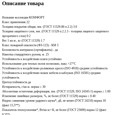
Описание товара
Название коллекции КОМФОРТ
Класс применения 22
Толщина покрытия общая, мм. (ГОСТ 11529-86 п.2.2) 3.0
Толщина защитного слоя, мм. (ГОСТ 11529 п.2.2.3 - толщина лицевого защитного
прозрачного слоя) 0.2
Вес 1 кв.м., кг (ГОСТ 11529) 1.7
Класс пожарной опасности (ФЗ-123) - КМ 5
Безопасность материала (сертификаты) - да
Намотка стандартного рулона, м. 25
Устойчивость к воздействию влаги устойчиво
Использование для теплых полов возможно, макс.+27°С
Устойчивость к воздействию роликовых кресел (ISO 4918) средняя устойчивость
Устойчивость к воздействию ножек мебели и каблуков (ISO 16581) средняя
устойчивость
Цветоустойчивость да
Истираемость, г/кв.м. норма ≤ 30
Абсолютная остаточная деформация, мм. (ГОСТ 11529, ISO 24343-1) норма ≤ 1.00
Изменение линейных размеров, %, не более (ГОСТ 11529) норма ≤ 0.40
Индекс снижения уровня ударного шума*, дБ, не менее (ГОСТ 24210) норма 18
(факт 15,5**)
Показатель теплоусвоения*, Вт/кв.м.• К, не более (ГОСТ 25609) норма 12 (факт
9,5**)