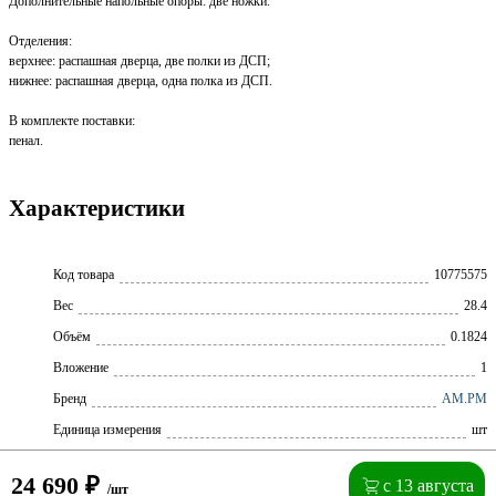
Дополнительные напольные опоры: две ножки.
Отделения:
верхнее: распашная дверца, две полки из ДСП;
нижнее: распашная дверца, одна полка из ДСП.
В комплекте поставки:
пенал.
Характеристики
Код товара
10775575
Вес
28.4
Объём
0.1824
Вложение
1
Бренд
AM.PM
Единица измерения
шт
24 690
₽
с 13 августа
/шт