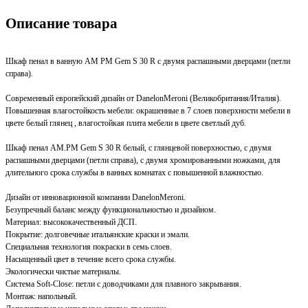
Описание товара
Шкаф пенал в ванную AM PM Gem S 30 R с двумя распашными дверцами (петли
справа).
Современный европейский дизайн от DanelonMeroni (Великобритания/Италия).
Повышенная влагостойкость мебели: окрашенные в 7 слоев поверхности мебели в
цвете белый глянец , влагостойкая плита мебели в цвете светлый дуб.
Шкаф пенал AM.PM Gem S 30 R белый, с глянцевой поверхностью, с двумя
распашными дверцами (петли справа), с двумя хромированными ножками, для
длительного срока службы в ванных комнатах с повышенной влажностью.
Дизайн от инновационной компании DanelonMeroni.
Безупречный баланс между функциональностью и дизайном.
Материал: высококачественный ДСП.
Покрытие: долговечные итальянские краски и эмали.
Специальная технология покраски в семь слоев.
Насыщенный цвет в течение всего срока службы.
Экологически чистые материалы.
Система Soft-Close: петли с доводчиками для плавного закрывания.
Монтаж: напольный.