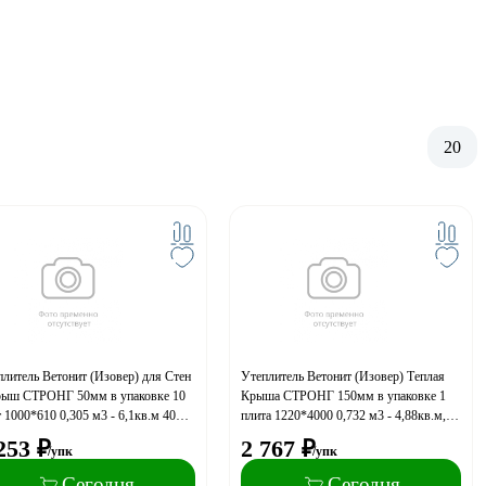
20
литель Ветонит (Изовер) для Стен
Утеплитель Ветонит (Изовер) Теплая
рыш СТРОНГ 50мм в упаковке 10
Крыша СТРОНГ 150мм в упаковке 1
 1000*610 0,305 м3 - 6,1кв.м 40
плита 1220*4000 0,732 м3 - 4,88кв.м,
 на паллете (A)
24 уп. на поддоне (A)
253
₽
2 767
₽
/упк
/упк
Сегодня
Сегодня