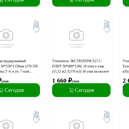
экструдированный
Утеплитель ЭКСТРАТЕРМ S37 С-
Уте
 50*550*1150мм (270-350
ПЛИТ 50*600*1200, 16 плит в упак
Тех
ка, Г-4, в уп. 7 плит,
(11,52 м2, 0,576 м3) 36 упак на паллете
кПа)
,428 кв.м. (350уп в авто)
0,27
₽
1 660
₽
2 
/упак
/упак
Г4 
Сегодня
Сегодня