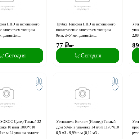
фол НПЭ из вспененного
Трубка Тепофол НПЭ из вспененного
Уте
 с отверстием толщина
полиэтилена с отверстием толщина
упак
, длина 2м
9мм, d=54мм, длина 2м
2,88
0м.п.)
(упаковка50м.п.)
77
₽
89
/шт
Сегодня
Сегодня
 ISOROC Супер Теплый 32
Утеплитель Ветонит (Изовер) Теплый
Уте
овке 10 плит 1000*610
Дом 50мм в упаковке 14 плит 1170*610
про
,1кв.м 24 упак на паллете
0,5 м3 - 9,99кв.м (0,12 м3 -
руло
траспортный объём) 40 уп. на паллете
плот