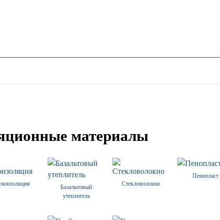
яционные материалы
Пенопласт
укоизоляция
Стекловолокно
Базальтовый
утеплитель