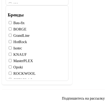
120
150
Бренды
200
Bau-fix
225
BORGE
300
GrandLine
HotRock
Isotec
KNAUF
MasterPLEX
Opoki
ROCKWOOL
SHINGLAS
TYTAN Professional
URSA
Подпишитесь на рассылку и
XOTPIPE