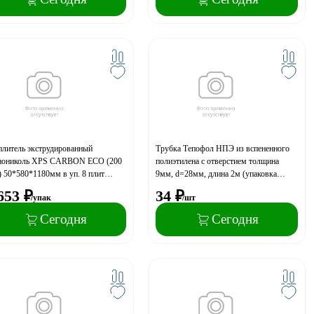
плитель экструдированный
Трубка Тепофол НПЭ из вспененного
нониколь XPS CARBON ECO (200
полиэтилена с отверстием толщина
 50*580*1180мм в уп. 8 плит
9мм, d=28мм, длина 2м (упаковка
376м3 - 5.4752 кв.м. гр. горючести
100м.п.)
653
₽
34
₽
/упак
/шт
кромка L (СПБ)
Сегодня
Сегодня