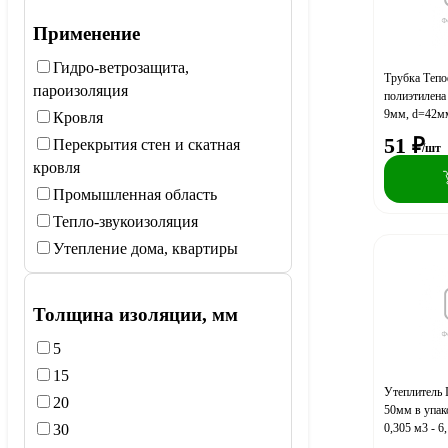
75
89
Применение
8
102
Гидро-ветрозащита,
90
108
Трубка Тепо
пароизоляция
полиэтилена
110
9мм, d=42мм
Кровля
114
(упаковка10
51
₽
Перекрытия стен и скатная
/шт
122
кровля
133
Промышленная область
140
Тепло-звукоизоляция
159
Утепление дома, квартиры
160
172
Толщина изоляции, мм
205
5
219
15
273
Утеплитель
20
50мм в упак
0,305 м3 - 6
30
(A)