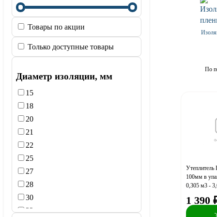
Товары по акции
Изоля
Только доступные товары
По п
Диаметр изоляции, мм
15
18
20
21
22
25
Утеплитель
27
100мм в упа
28
0,305 м3 - 3
(A)
30
1 390
32