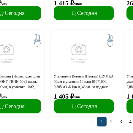
₽
1 415
₽
26
/упк
/упак
(A)
Сегодня
Сегодня
Ветонит (Изовер) для Стен
Утеплитель Ветонит (Изовер) ШУМКА
Уте
ОНГ-ТВИН-50 (2 плиты
50мм в упаковке 10 плит 610*1000,
упак
0мм) в упаковке 10м2,
0,305 м3 -6,1кв.м, 48 уп. на поддоне
2,88
п. на поддоне (A)
(А)
₽
1 405
₽
1 
/упк
/упк
Сегодня
Сегодня
<
1
2
3
4