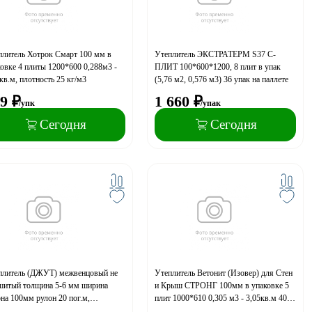
плитель Хотрок Смарт 100 мм в
Утеплитель ЭКСТРАТЕРМ S37 С-
овке 4 плиты 1200*600 0,288м3 -
ПЛИТ 100*600*1200, 8 плит в упак
кв.м, плотность 25 кг/м3
(5,76 м2, 0,576 м3) 36 упак на паллете
9
₽
1 660
₽
/упк
/упак
Сегодня
Сегодня
плитель (ДЖУТ) межвенцовый не
Утеплитель Ветонит (Изовер) для Стен
шитый толщина 5-6 мм ширина
и Крыш СТРОНГ 100мм в упаковке 5
на 100мм рулон 20 пог.м,
плит 1000*610 0,305 м3 - 3,05кв.м 40
ность 350-400 г/м2
упак на паллете (A)