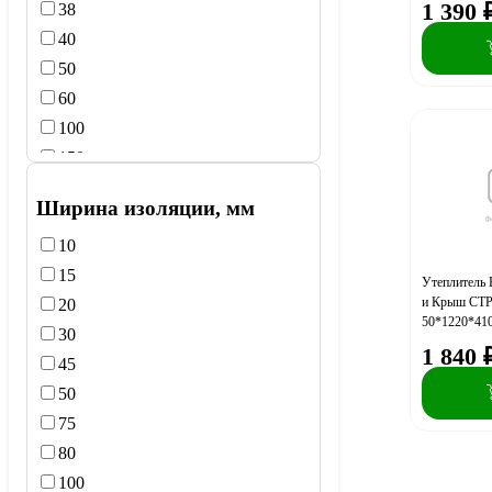
1 390
38
40
50
60
100
150
200
Ширина изоляции, мм
10
15
Утеплитель 
и Крыш СТР
20
50*1220*410
30
0,5м3 , 36 у
1 840
45
50
75
80
100