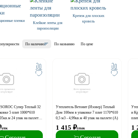
Крепеж для плоских
ционные пленки
кровель
Клейкие ленты для
пароизоляции
опулярности
По наличию
По названию
По цене
 ISOROC Супер Теплый 32
Утеплитель Ветонит (Изовер) Теплый
Утеп
ковке 5 плит 1000*610
Дом 100мм в упаковке 7 плит 1170*610
и К
,05кв.м 24 упак на паллете
0,5 м3 - 4,99кв.м 40 упак на паллете (A)
плит
упак
₽
1 415
₽
1 
/упк
/упак
Сегодня
Сегодня